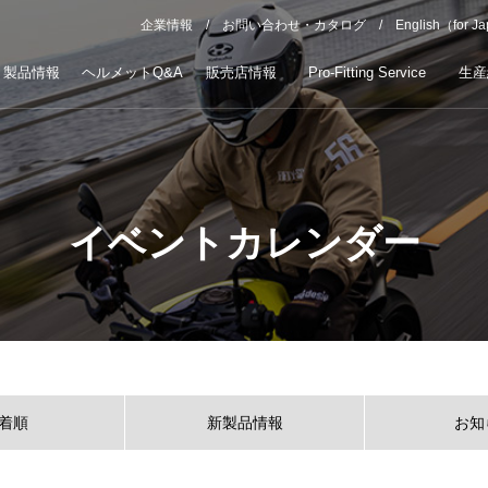
企業情報
お問い合わせ・カタログ
English（for J
製品情報
ヘルメットQ&A
販売店情報
Pro-Fitting Service
生産
イベントカレンダー
着順
新製品情報
お知