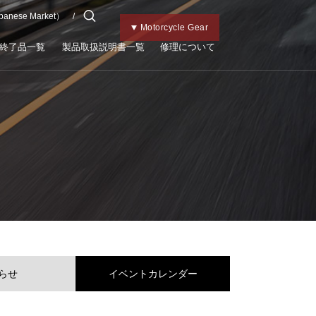
apanese Market）
チャイルドメット
Kabutoトップ
Bicycle Gear
Motorcycle Gear
終了品一覧
製品取扱説明書一覧
修理について
らせ
イベントカレンダー