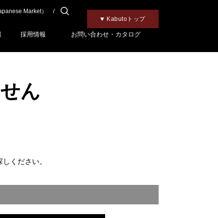
Japanese Market）
チャイルドメット
Motorcycle Gear
Bicycle Gear
Kabutoトップ
報
採用情報
お問い合わせ・カタログ
ません
探しください。