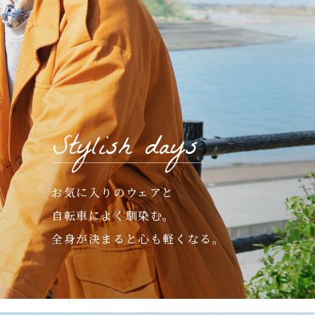
Stylish days
お気に入りのウェアと
自転車によく馴染む。
全身が決まると心も軽くなる。