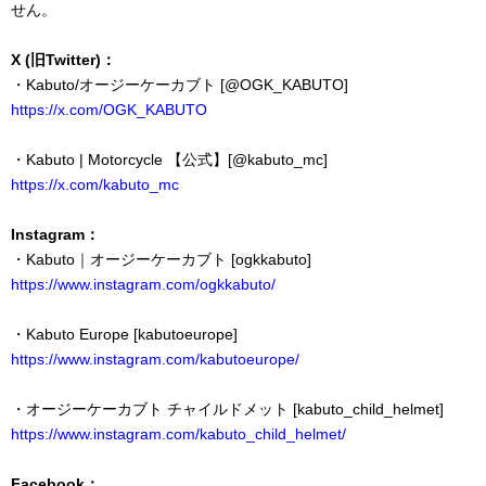
せん。
X (旧Twitter)：
・Kabuto/オージーケーカブト
[
@OGK_KABUTO
]
https://x.com/OGK_KABUTO
・Kabuto | Motorcycle 【公式】
[@kabuto_mc]
https://x.com/kabuto_mc
Instagram：
・
Kabuto｜オージーケーカブト
[
ogkkabuto
]
https://www.instagram.com/ogkkabuto/
・
Kabuto Europe
[kabutoeurope]
https://www.instagram.com/kabutoeurope/
・オージーケーカブト チャイルドメット [kabuto_child_helmet]
https://www.instagram.com/kabuto_child_helmet/
Facebook：