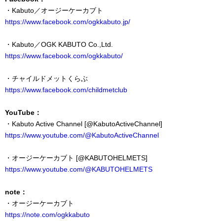
・Kabuto／オージーケーカブト
https://www.facebook.com/ogkkabuto.jp/
・Kabuto／OGK KABUTO Co.,Ltd.
https://www.facebook.com/ogkkabuto/
・チャイルドメットくらぶ
https://www.facebook.com/childmetclub
YouTube：
・
Kabuto Active Channel [
@KabutoActiveChannel
]
https://www.youtube.com/@KabutoActiveChannel
・
オージーケーカブト
[
@
KABUTOHELMETS
]
https://www.youtube.com/@KABUTOHELMETS
note：
・オージーケーカブト
https://note.com/ogkkabuto