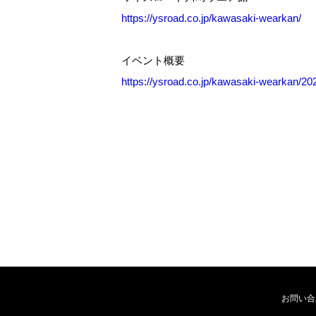
https://ysroad.co.jp/kawasaki-wearkan/
イベント概要
https://ysroad.co.jp/kawasaki-wearkan/20
お問い合