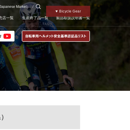
 Japanese Market）
チャイルドメット
Motorcycle Gear
Kabutoトップ
Bicycle Gear
売店一覧
生産終了品一覧
製品取扱説明書一覧
県）