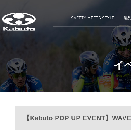
SAFETY MEETS STYLE
製
イ
【Kabuto POP UP EVENT】WA