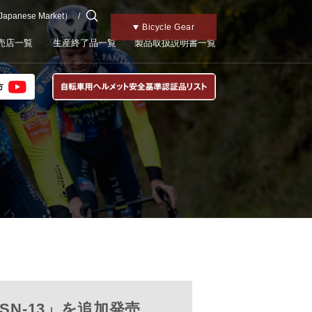
 Japanese Market）
チャイルドメット
Motorcycle Gear
Kabutoトップ
Bicycle Gear
売店一覧
生産終了品一覧
製品取扱説明書一覧
N-13」を追加発売。