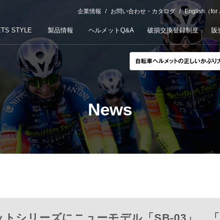
企業情報
お問い合わせ・カタログ
English（for
TS STYLE
製品情報
ヘルメットQ&A
破損交換登録制度
販
News
トシリーズにニューモデル「SB-03」、「S