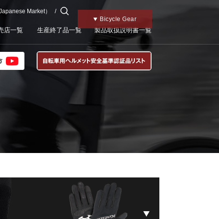
 Japanese Market）
チャイルドメット
Motorcycle Gear
Kabutoトップ
Bicycle Gear
売店一覧
生産終了品一覧
製品取扱説明書一覧