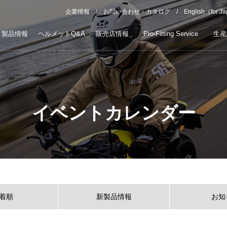
企業情報
お問い合わせ・カタログ
English（for J
製品情報
ヘルメットQ&A
販売店情報
Pro-Fitting Service
生産
イベントカレンダー
着順
新製品情報
お知