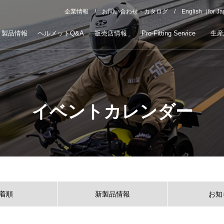
企業情報
お問い合わせ・カタログ
English（for J
製品情報
ヘルメットQ&A
販売店情報
Pro-Fitting Service
生産
イベントカレンダー
着順
新製品情報
お知