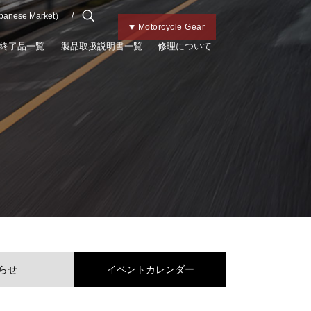
apanese Market）
チャイルドメット
Kabutoトップ
Bicycle Gear
Motorcycle Gear
終了品一覧
製品取扱説明書一覧
修理について
らせ
イベントカレンダー