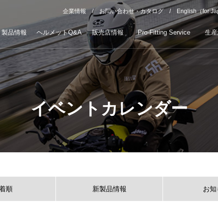
企業情報
お問い合わせ・カタログ
English（for J
製品情報
ヘルメットQ&A
販売店情報
Pro-Fitting Service
生産
イベントカレンダー
着順
新製品情報
お知