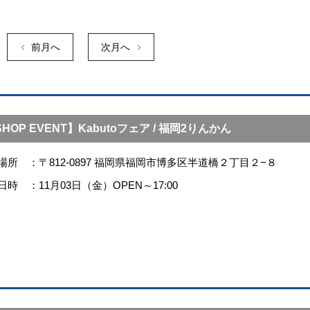
前月へ
次月へ
HOP EVENT】Kabutoフェア / 福岡2りんかん
場所
〒812-0897 福岡県福岡市博多区半道橋２丁目２−８
日時
11月03日（金）OPEN～17:00