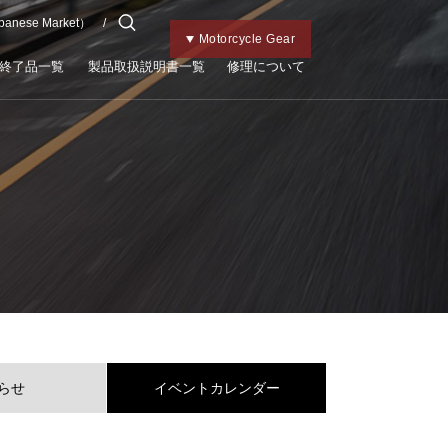
apanese Market）
チャイルドメット
Kabutoトップ
Bicycle Gear
Motorcycle Gear
終了品一覧
製品取扱説明書一覧
修理について
らせ
イベントカレンダー