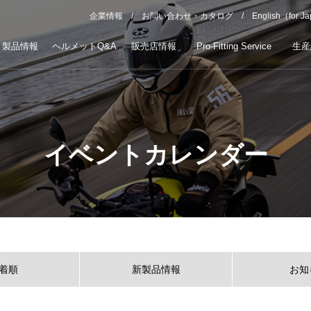
企業情報
お問い合わせ・カタログ
English（for J
製品情報
ヘルメットQ&A
販売店情報
Pro-Fitting Service
生産
イベントカレンダー
着順
新製品情報
お知