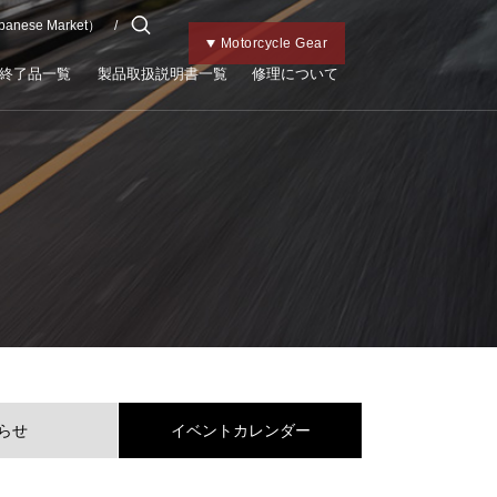
apanese Market）
チャイルドメット
Kabutoトップ
Bicycle Gear
Motorcycle Gear
終了品一覧
製品取扱説明書一覧
修理について
らせ
イベントカレンダー