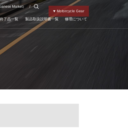
apanese Market）
チャイルドメット
Kabutoトップ
Bicycle Gear
Motorcycle Gear
終了品一覧
製品取扱説明書一覧
修理について