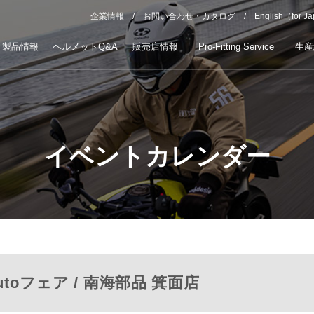
企業情報
お問い合わせ・カタログ
English（for J
製品情報
ヘルメットQ&A
販売店情報
Pro-Fitting Service
生産
イベントカレンダー
butoフェア / 南海部品 箕面店