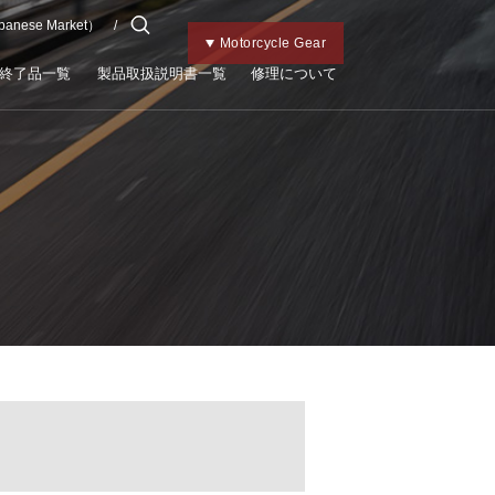
apanese Market）
チャイルドメット
Kabutoトップ
Bicycle Gear
Motorcycle Gear
終了品一覧
製品取扱説明書一覧
修理について