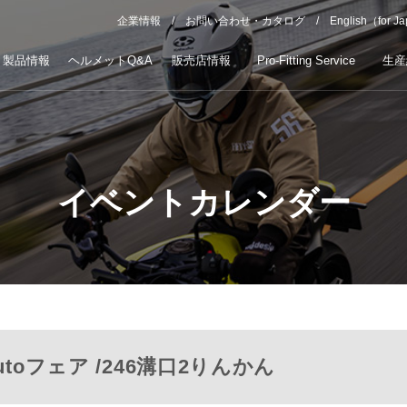
企業情報
お問い合わせ・カタログ
English（for J
製品情報
ヘルメットQ&A
販売店情報
Pro-Fitting Service
生産
イベントカレンダー
butoフェア /246溝口2りんかん