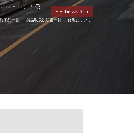
apanese Market）
チャイルドメット
Kabutoトップ
Bicycle Gear
Motorcycle Gear
終了品一覧
製品取扱説明書一覧
修理について