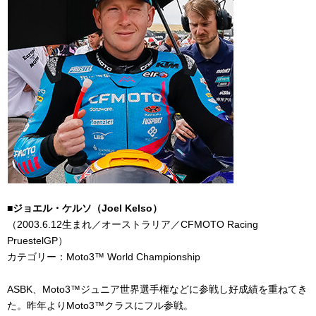
■ジョエル・ケルソ（
Joel Kelso
）
（
2003.6.12
生まれ／オーストラリア／
CFMOTO Racing
PruestelGP
）
カテゴリー：
Moto3
™
World Championship
ASBK、
Moto3™
ジュニア世界選手権などに参戦し好成績を重ねてき
た。昨年より
Moto3
™クラスにフル参戦。