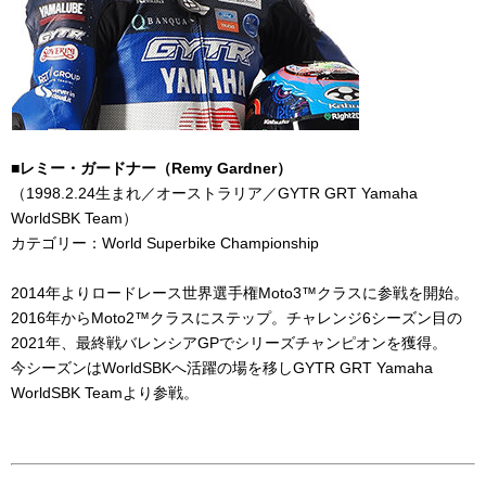
■レミー・ガードナー（
Remy Gardner
）
（
1998.2.24
生まれ／オーストラリア／
GYTR GRT Yamaha
WorldSBK Team
）
カテゴリー：
World Superbike Championship
2014年よりロードレース世界選手権
Moto3
™クラスに参戦を開始。
2016
年から
Moto2
™クラスにステップ。チャレンジ
6
シーズン目の
2021
年、最終戦バレンシア
GP
でシリーズチャンピオンを獲得。
今シーズンは
WorldSBK
へ活躍の場を移し
GYTR GRT Yamaha
WorldSBK Team
より参戦。