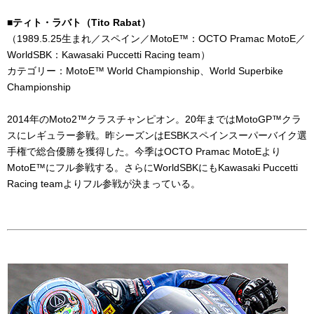
■ティト・ラバト（
Tito Rabat
）
（1989.5.25生まれ／スペイン／MotoE™：OCTO Pramac MotoE／
WorldSBK：Kawasaki Puccetti Racing team）
カテゴリー：MotoE™ World Championship、
World Superbike
Championship
2014年の
Moto2™
クラスチャンピオン。
20
年までは
MotoGP™
クラ
スにレギュラー参戦。昨シーズンは
ESBK
スペインスーパーバイク選
手権で総合優勝を獲得した。今季は
OCTO Pramac MotoE
より
MotoE™
にフル参戦する。さらに
WorldSBK
にも
Kawasaki Puccetti
Racing team
よりフル参戦が決まっている。