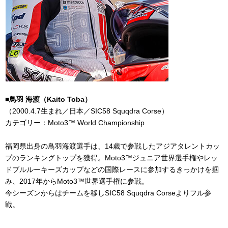
■鳥羽 海渡（
Kaito Toba
）
（
2000.4.7
生まれ／日本／
SIC58 Squqdra Corse
）
カテゴリー：
Moto3
™
World Championship
福岡県出身の鳥羽海渡選手は、
14
歳で参戦したアジアタレントカッ
プのランキングトップを獲得。
Moto3™
ジュニア世界選手権やレッ
ドブルルーキーズカップなどの国際レースに参加するきっかけを掴
み、
2017
年から
Moto3™
世界選手権に参戦。
今シーズンからはチームを移し
SIC58 Squqdra Corse
よりフル参
戦。