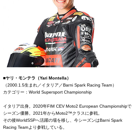
■ヤリ・モンテラ（
Yari Montella
）
（
2000.1.5
生まれ／イタリア／
Barni Spark Racing Team
）
カテゴリー：
World Supersport Championship
イタリア出身。
2020
年
FIM CEV Moto2 European Championship
で
シーズン優勝。
2021
年から
Moto2
™クラスに参戦。
その後
WorldSSP
へ活躍の場を移し、今シーズンは
Barni Spark
Racing Team
より参戦している。