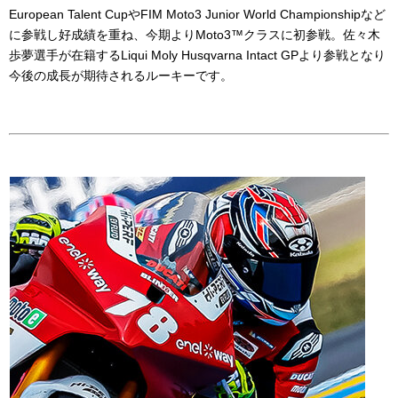
European Talent Cupや
FIM Moto3 Junior World Championship
など
に参戦し好成績を重ね、今期より
Moto3
™クラスに初参戦。佐々木
歩夢選手が在籍する
Liqui Moly Husqvarna Intact GP
より参戦となり
今後の成長が期待されるルーキーです。