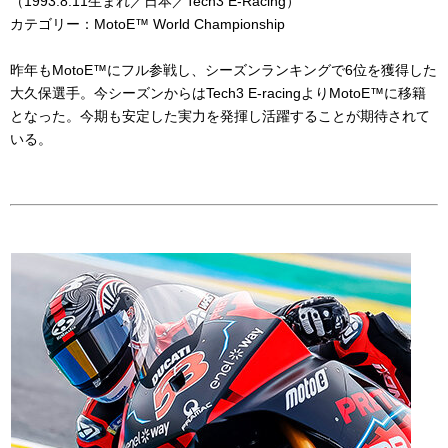
（
1993.8.11
生まれ／日本／
Tech3 E-Racing
）
カテゴリー：
MotoE™ World Championship
昨年も
MotoE™にフル参戦し、
シーズンランキングで
6
位を獲得した
大久保選手。今シーズンからは
Tech3 E-racing
より
MotoE™
に移籍
となった。今期も安定した実力を発揮し活躍することが期待されて
いる。