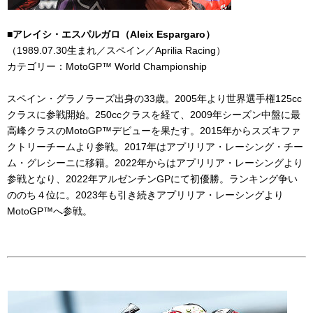
■アレイシ・エスパルガロ（
Aleix Espargaro
）
（
1989.07.30
生まれ／スペイン／
Aprilia Racing
）
カテゴリー：
MotoGP
™
World Championship
スペイン・グラノラーズ出身の
33
歳。
2005
年より世界選手権
125cc
クラスに参戦開始。
250cc
クラスを経て、
2009
年シーズン中盤に最
高峰クラスの
MotoGP™
デビューを果たす。
2015
年からスズキファ
クトリーチームより参戦。
2017
年はアプリリア・レーシング・チー
ム・グレシーニに移籍。
2022
年からはアプリリア・レーシングより
参戦となり、
2022
年アルゼンチン
GP
にて初優勝。ランキング争い
ののち４位に。
2023
年も引き続きアプリリア・レーシングより
MotoGP™
へ参戦。