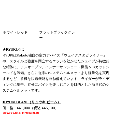
ホワイトレッド
フラットブラックグレ
ー
★RYUKIとは
RYUKIはKabuto独自の空力デバイス「ウェイクスタビライザー」
や、スタイルと強度を両立するエッジを効かせたシェイプが特徴的
な帽体に、チンオープン、インナーサンシェード機能＆IRカットシ
ールドを装備。さらに従来のシステムヘルメットより軽量化を実現
するなど、多様な快適機能を兼ね備えています。ライダーがライデ
ィングに集中、存分にバイクを楽しむことを目的とした新世代のシ
ステムヘルメットです。
■RYUKI BEAM （リュウキ ビーム）
価 格：¥41,000（税込 ¥45,100）
※2023年６月下旬発売