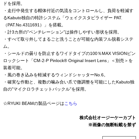
ドを採用。
・走行中発生する帽体付近の気流をコントロールし、負荷を軽減す
るKabuto独自の特許システム「ウェイクスタビライザー PAT.
（PAT.No.4311691）」を搭載。
・計3カ所の"ベンチレーション"は操作しやすい形状を採用。
・すべて取り外してまるごと洗うことが可能な内装フル脱着システ
ム。
・シールドの曇りを防止するワイドタイプの100％MAX VISIONピン
ロックシート「CM-2-P Pinlock® Original Insert Lens」＜別売＞を
装着可能。
・風の巻き込みを軽減するウィンドシャッターNo.6。
・確実な作動と、複数の噛み合い爪で微調整を可能にしたKabuto独
自の"マイクロラチェットバックル"を採用。
☆RYUKI BEAMの製品ページは
こちら
株式会社オージーケーカブト
※画像の無断転載を禁ず