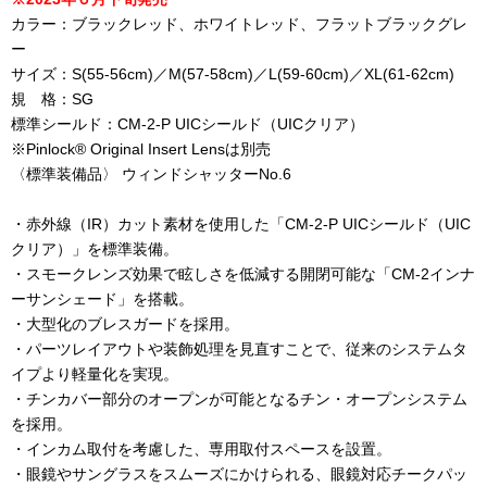
カラー：ブラックレッド、ホワイトレッド、フラットブラックグレ
ー
サイズ：S(55-56cm)／M(57-58cm)／L(59-60cm)／XL(61-62cm)
規 格：SG
標準シールド：CM-2-P UICシールド（UICクリア）
※Pinlock® Original Insert Lensは別売
〈標準装備品〉 ウィンドシャッターNo.6
・赤外線（IR）カット素材を使用した「CM-2-P UICシールド（UIC
クリア）」を標準装備。
・スモークレンズ効果で眩しさを低減する開閉可能な「CM-2インナ
ーサンシェード」を搭載。
・大型化のブレスガードを採用。
・パーツレイアウトや装飾処理を見直すことで、従来のシステムタ
イプより軽量化を実現。
・チンカバー部分のオープンが可能となるチン・オープンシステム
を採用。
・インカム取付を考慮した、専用取付スペースを設置。
・眼鏡やサングラスをスムーズにかけられる、眼鏡対応チークパッ