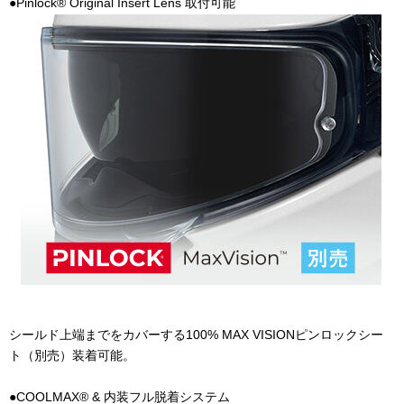
●Pinlock® Original Insert Lens 取付可能
シールド上端までをカバーする
100% MAX VISION
ピンロックシー
ト（別売）装着可能。
●COOLMAX® & 内装フル脱着システム