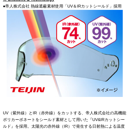
●帝人株式会社 熱線遮蔽素材使用「
UV
＆
IR
カットシールド」採用
UV（紫外線）と
IR
（赤外線）をカットする、帝人株式会社の高機能
ポリカーボネートをシールド素材として用いた『
UV&IR
カットシー
ルド』を採用。太陽光の赤外線（
IR
）で発生する日射熱による温度