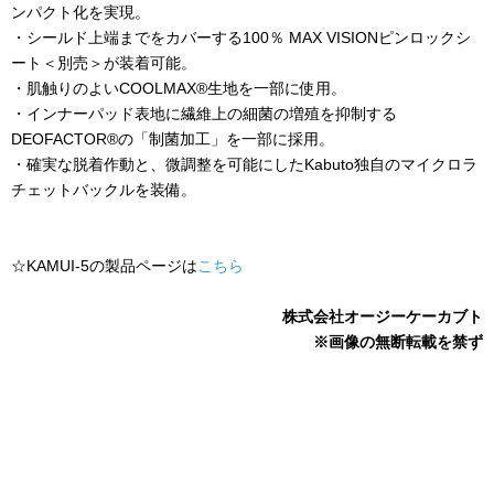
ンパクト化を実現。
・シールド上端までをカバーする
100
％
MAX VISION
ピンロックシ
ート＜別売＞が装着可能。
・肌触りのよい
COOLMAX®
生地を一部に使用。
・インナーパッド表地に繊維上の細菌の増殖を抑制する
DEOFACTOR®
の「制菌加工」を一部に採用。
・確実な脱着作動と、微調整を可能にした
Kabuto
独自のマイクロラ
チェットバックルを装備。
☆KAMUI-5の製品ページは
こちら
株式会社オージーケーカブト
※画像の無断転載を禁ず