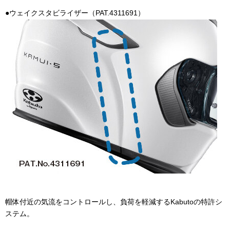
●ウェイクスタビライザー（
PAT.4311691
）
帽体付近の気流をコントロールし、負荷を軽減する
Kabuto
の特許シ
ステム。