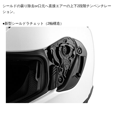
シールドの曇り除去or口元へ直接エアーの上下
2
段階チンベンチレー
ション。
●新型シールドラチェット（
2
軸構造）