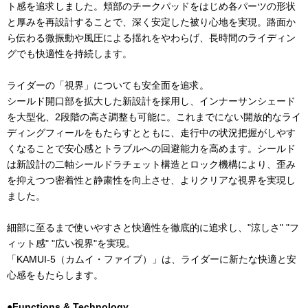
ト感を追求しました。頬部のチークパッドをはじめ各パーツの形状
と厚みを再設計することで、深く安定した被り心地を実現。路面か
ら伝わる微振動や風圧による揺れをやわらげ、長時間のライディン
グでも快適性を持続します。
ライダーの「視界」についても安全面を追求。
シールド開口部を拡大した新設計を採用し、インナーサンシェード
を大型化、
2
段階の高さ調整も可能に。これまでにない開放的なライ
ディングフィールをもたらすとともに、走行中の状況把握がしやす
くなることで安心感とトラブルへの回避能力を高めます。シールド
は新設計の二軸シールドラチェット構造とロック機構により、歪み
を抑えつつ密着性と静粛性を向上させ、よりクリアな視界を実現し
ました。
細部に至るまで使いやすさと快適性を徹底的に追求し、
"
涼しさ
" "
フ
ィット感
" "
広い視界
"
を実現。
「
KAMUI-5
（カムイ・ファイブ）」は、ライダーに新たな快適と安
心感をもたらします。
●Functions & Technology