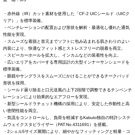
・赤外線（
IR
）カット素材を使用した「
CF-2 UIC
シールド（
UIC
ク
リア）」を標準装備。
・ベンチレーションの配置および形状を解析・最適化し優れた通気
性能を実現。
・スムーズな着脱と首元までソフトに包み込まれる肌さわりのよい
内装により、快適なフィット感とストレスフリーの脱着を両立。
・スピーカーホールを拡大し、インカムなどの装着性を向上。
・広いエリアをカバーする専用設計の大型インナーサンシェードを
標準装備。
・眼鏡やサングラスをスムーズにかけることができるチークパッド
形状を採用。
・シールド曇り除去と口元送風の上下
2
段階で調整できるチンベンチ
レーションにより効果的なエアフローを実現。
・新型シールドラチェット機構の採用により、安定した作動性と高
い密閉性能を両立。
・気流をコントロールし、負荷を軽減する
Kabuto
独自の特許システ
ムウェイクスタビライザー（
PAT.No.4311691
）を搭載。
・
2
シェル
5
サイズ展開により、細やかなフィッティングと軽量・コ