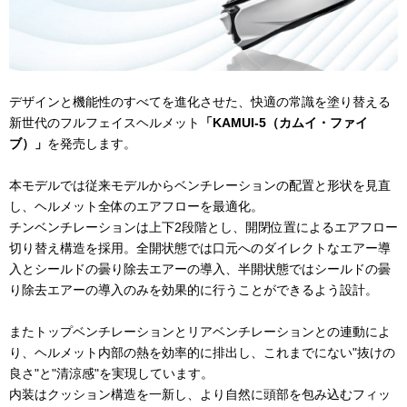
デザインと機能性のすべてを進化させた、快適の常識を塗り替える
新世代のフルフェイスヘルメット
「KAMUI-5（カムイ・ファイ
ブ）」
を発売します。
本モデルでは従来モデルからベンチレーションの配置と形状を見直
し、ヘルメット全体のエアフローを最適化。
チンベンチレーションは上下
2
段階とし、開閉位置によるエアフロー
切り替え構造を採用。全開状態では口元へのダイレクトなエアー導
入とシールドの曇り除去エアーの導入、半開状態ではシールドの曇
り除去エアーの導入のみを効果的に行うことができるよう設計。
またトップベンチレーションとリアベンチレーションとの連動によ
り、ヘルメット内部の熱を効率的に排出し、これまでにない
"
抜けの
良さ
"
と
"
清涼感
"
を実現しています。
内装はクッション構造を一新し、より自然に頭部を包み込むフィッ