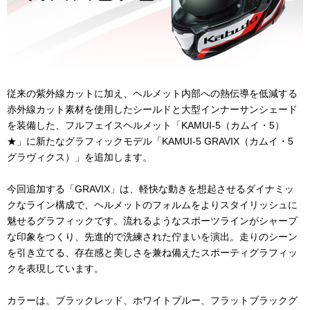
従来の紫外線カットに加え、ヘルメット内部への熱伝導を低減する
赤外線カット素材を使用したシールドと大型インナーサンシェード
を装備した、フルフェイスヘルメット「
KAMUI-5
（カムイ・
5
）
★」に新たなグラフィックモデル「
KAMUI-5 GRAVIX
（カムイ・
5
グラヴィクス）」を追加します。
今回追加する「
GRAVIX
」は、軽快な動きを想起させるダイナミッ
クなライン構成で、ヘルメットのフォルムをよりスタイリッシュに
魅せるグラフィックです。流れるようなスポーツラインがシャープ
な印象をつくり、先進的で洗練された佇まいを演出。走りのシーン
を引き立てる、存在感と美しさを兼ね備えたスポーティグラフィッ
クを表現しています。
カラーは、ブラックレッド、ホワイトブルー、フラットブラックグ