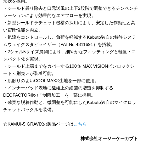
形状を採用。
・シールド曇り除去と口元送風の上下
2
段階で調整できるチンベンチ
レーションにより効果的なエアフローを実現。
・新型シールドラチェット機構の採用により、安定した作動性と高
い密閉性能を両立。
・気流をコントロールし、負荷を軽減する
Kabuto
独自の特許システ
ムウェイクスタビライザー（
PAT.No.4311691
）を搭載。
・
2
シェル
5
サイズ展開により、細やかなフィッティングと軽量・コ
ンパクト化を実現。
・シールド上端までをカバーする
100
％
MAX VISION
ピンロックシ
ート＜別売＞が装着可能。
・肌触りのよい
COOLMAX®
生地を一部に使用。
・インナーパッド表地に繊維上の細菌の増殖を抑制する
DEOFACTOR®
の「制菌加工」を一部に採用。
・確実な脱着作動と、微調整を可能にした
Kabuto
独自のマイクロラ
チェットバックルを装備。
☆
KAMUI-5 GRAVIX
の製品ページは
こちら
株式会社オージーケーカブト