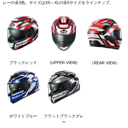
レーの全
3
色。サイズは
XS
～
XL
の全
5
サイズをラインナップ。
ブラックレッド
(UPPER VIEW)
（
REAR VIEW）
ホワイトブルー
フラットブラックグレ
ー