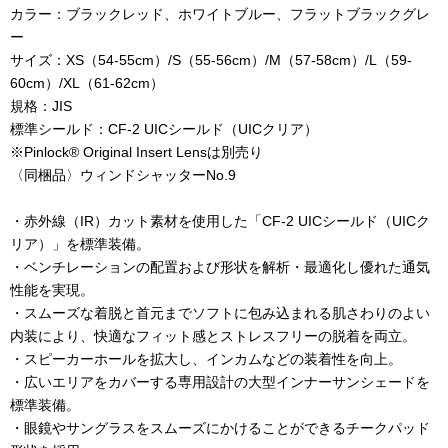
カラー：ブラックレッド、ホワイトブルー、フラットブラックグレ
ー
サイズ：
XS
（
54-55cm
）
/S
（
55-56cm
）
/M
（
57-58cm
）
/L
（
59-
60cm
）
/XL
（
61-62cm
）
規格：
JIS
標準シールド：
CF-2 UIC
シールド（
UIC
クリア）
※
Pinlock® Original Insert Lens
は別売り
〈同梱品〉ウィンドシャッター
No.9
・赤外線（
IR
）カット素材を使用した「
CF-2 UIC
シールド（
UIC
ク
リア）」を標準装備。
・ベンチレーションの配置および形状を解析・最適化し優れた通気
性能を実現。
・スムーズな着脱と首元までソフトに包み込まれる肌さわりのよい
内装により、快適なフィット感とストレスフリーの脱着を両立。
・スピーカーホールを拡大し、インカムなどの装着性を向上。
・広いエリアをカバーする専用設計の大型インナーサンシェードを
標準装備。
・眼鏡やサングラスをスムーズにかけることができるチークパッド