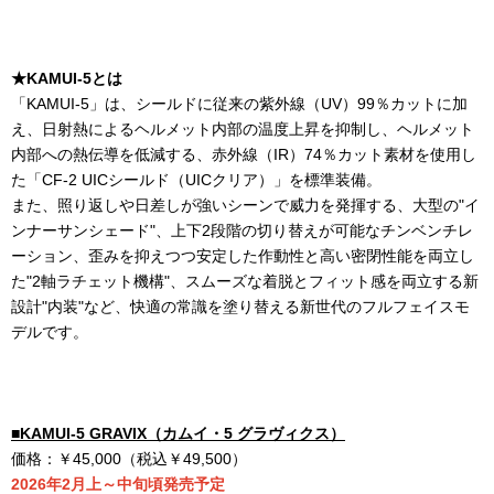
★KAMUI-5とは
「
KAMUI-5
」は、シールドに従来の紫外線（
UV
）
99
％カットに加
え、日射熱によるヘルメット内部の温度上昇を抑制し、ヘルメット
内部への熱伝導を低減する、赤外線（
IR
）
74
％カット素材を使用し
た「
CF-2 UIC
シールド（
UIC
クリア）」を標準装備。
また、照り返しや日差しが強いシーンで威力を発揮する、大型の"イ
ンナーサンシェード"、上下
2
段階の切り替えが可能なチンベンチレ
ーション、歪みを抑えつつ安定した作動性と高い密閉性能を両立し
た"
2
軸ラチェット機構"、スムーズな着脱とフィット感を両立する新
設計"内装"など、快適の常識を塗り替える新世代のフルフェイスモ
デルです。
■
KAMUI-5 GRAVIX
（カムイ・
5
グラヴィクス）
価格：￥
45,000
（税込￥
49,500
）
2026
年2月上～中旬頃発売予定