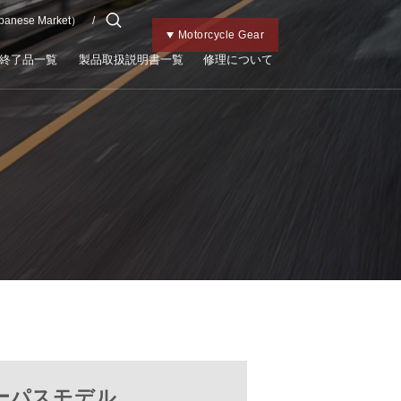
apanese Market）
チャイルドメット
Kabutoトップ
Bicycle Gear
Motorcycle Gear
終了品一覧
製品取扱説明書一覧
修理について
ーパスモデル