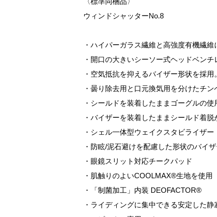
〈標準同梱品〉
ウィンドシャッターNo.8
・ハイパーガラス繊維と高強度有機繊維
・開口の大きいシーソー式ヘッドベンチ
・空気抵抗を抑えるバイザー形状を採用
・曇り除去用と口元換気用を分けたチン
・シールドを装着したままゴーグルの使
・バイザーを装着したままシールド着脱
・シェル一体型ウェイクスタビライザー
・防眩/泥石避けを配慮した形状のバイザ
・眼鏡スリット対応チークパッド
・肌触りのよいCOOLMAX®生地を使用
・「制菌加工」内装 DEOFACTOR®
・ライディングに集中できる安定した静