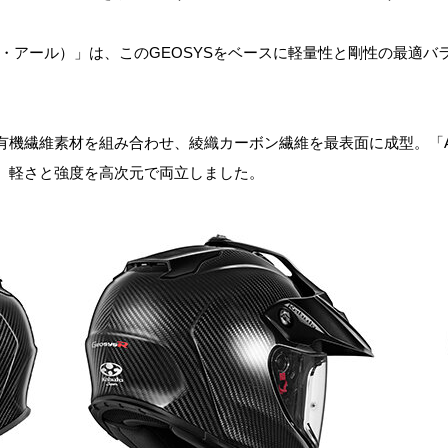
シス・アール）」は、このGEOSYSをベースに軽量性と剛性の最適
機繊維素材を組み合わせ、綾織カーボン繊維を最表面に成型。「A.C.
。軽さと強度を高次元で両立しました。