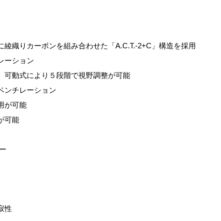
に綾織りカーボンを組み合わせた「
A.C.T.-2+C
」構造を採用
レーション
。可動式により５段階で視野調整が可能
ベンチレーション
用が可能
が可能
ー
寂性