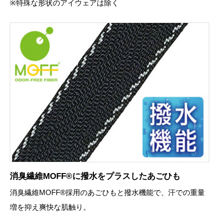
※特殊な形状のアイウェアは除く
消臭繊維MOFF®に撥水をプラスしたあごひも
消臭繊維MOFF®採用のあごひもと撥水機能で、汗での重量
増を抑え爽快な肌触り。