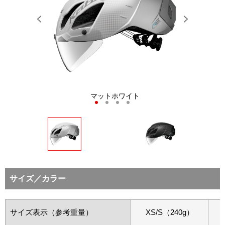
Previous
Next
CK VIEW）
マットホワイト
マットホワイト
マ
1
2
3
4
サイズ／カラー
サイズ表示（参考重量）
XS/S（240g）