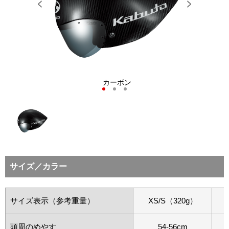
Previous
Next
T VIEW）
カーボン
カーボン（
1
2
3
サイズ／カラー
サイズ表示（参考重量）
XS/S（320g）
頭周のめやす
54-56cm