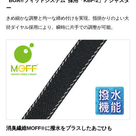
“BOA®フィットシステム”採用「KBF-2」アジャスタ
ー
きめ細かな調整と均一な締め付けを実現。指掛かりのよい大
径ダイヤル採用により、瞬時に片手での調整が可能。
消臭繊維MOFF®に撥水をプラスしたあごひも