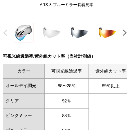
ARS-3 ブルーミラー装着見本
オ
¥12,50
可視光線透過率/紫外線カット率（当社計測値）
カラー
可視光線透過率
紫外線カット率
オールデイ調光
88〜28％
89％
以上
クリア
92％
ピンクミラー
88％