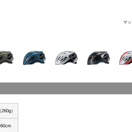
マッ
（260g）
-60cm