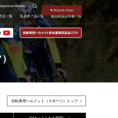
 Japanese Market）
チャイルドメット
Motorcycle Gear
Kabutoトップ
Bicycle Gear
売店一覧
生産終了品一覧
製品取扱説明書一覧
ツ）
自転車用ヘルメット（スポーツ）トップ