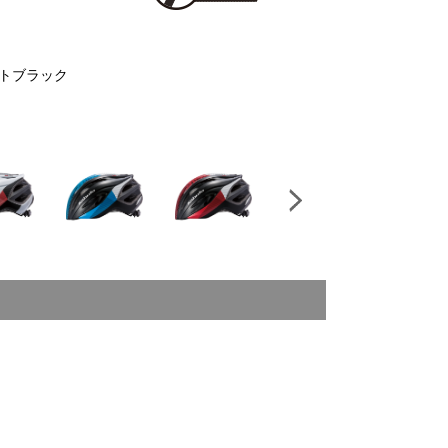
マッ
トブラック
Next