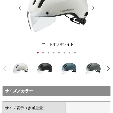
Previous
Next
（別売バイザー装
マットブラック（BACK VIEW）
マットオフホワイト
マットオフホワ
マットティール
マ
ジ）
1
2
3
4
5
6
7
8
サイズ／カラー
サイズ表示（参考重量）