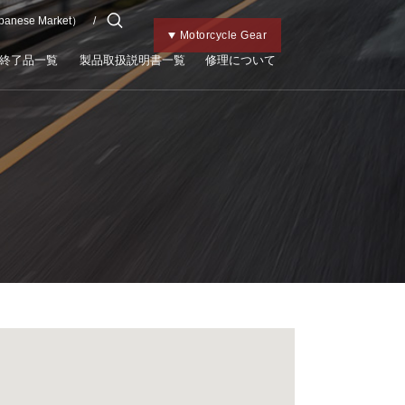
apanese Market）
チャイルドメット
Kabutoトップ
Bicycle Gear
Motorcycle Gear
終了品一覧
製品取扱説明書一覧
修理について
）