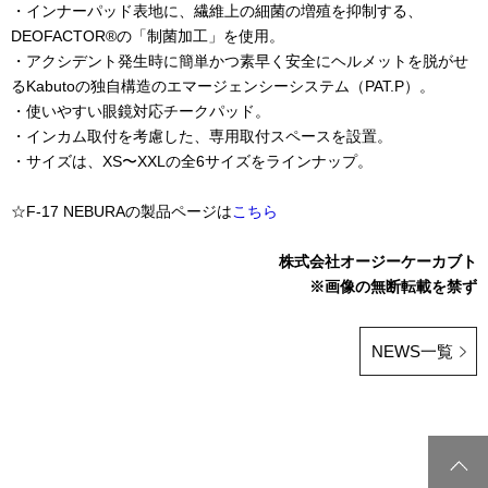
・インナーパッド表地に、繊維上の細菌の増殖を抑制する、
DEOFACTOR®の「制菌加工」を使用。
・アクシデント発生時に簡単かつ素早く安全にヘルメットを脱がせ
るKabutoの独自構造のエマージェンシーシステム（PAT.P）。
・使いやすい眼鏡対応チークパッド。
・インカム取付を考慮した、専用取付スペースを設置。
・サイズは、XS〜XXLの全6サイズをラインナップ。
☆F-17 NEBURAの製品ページは
こちら
株式会社オージーケーカブト
※画像の無断転載を禁ず
NEWS一覧