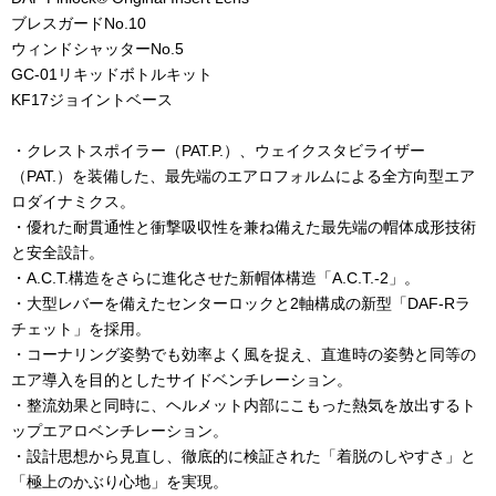
ブレスガードNo.10
ウィンドシャッターNo.5
GC-01リキッドボトルキット
KF17ジョイントベース
・クレストスポイラー（PAT.P.）、ウェイクスタビライザー
（PAT.）を装備した、最先端のエアロフォルムによる全方向型エア
ロダイナミクス。
・優れた耐貫通性と衝撃吸収性を兼ね備えた最先端の帽体成形技術
と安全設計。
・A.C.T.構造をさらに進化させた新帽体構造「A.C.T.-2」。
・大型レバーを備えたセンターロックと2軸構成の新型「DAF-Rラ
チェット」を採用。
・コーナリング姿勢でも効率よく風を捉え、直進時の姿勢と同等の
エア導入を目的としたサイドベンチレーション。
・整流効果と同時に、ヘルメット内部にこもった熱気を放出するト
ップエアロベンチレーション。
・設計思想から見直し、徹底的に検証された「着脱のしやすさ」と
「極上のかぶり心地」を実現。