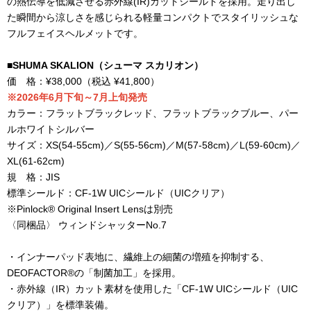
の熱伝導を低減させる赤外線
(IR)
カットシールドを採用。走り出し
た瞬間から涼しさを感じられる軽量コンパクトでスタイリッシュな
フルフェイスヘルメットです。
■SHUMA SKALION
（シューマ スカリオン）
価 格：¥38,000（税込 ¥41,800）
※2026年6月下旬～7月上旬発売
カラー：フラットブラックレッド、フラットブラックブルー、パー
ルホワイトシルバー
サイズ：XS(54-55cm)／S(55-56cm)／M(57-58cm)／L(59-60cm)／
XL(61-62cm)
規 格：JIS
標準シールド：CF-1W UICシールド（UICクリア）
※Pinlock® Original Insert Lensは別売
〈同梱品〉 ウィンドシャッターNo.7
・インナーパッド表地に、繊維上の細菌の増殖を抑制する、
DEOFACTOR®の「制菌加工」を採用。
・赤外線（IR）カット素材を使用した「CF-1W UICシールド（UIC
クリア）」を標準装備。