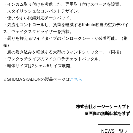
・インカム取り付けを考慮した、専用取り付けスペースを設置。
・スタイリッシュなコンパクトデザイン。
・使いやすい眼鏡対応チークパッド。
・気流をコントロールし、負荷を軽減する
Kabuto
独自の空力デバイ
ス、ウェイクスタビライザーを搭載。
・曇りを抑えるワイドタイプのピンロックシートが装着可能。（別
売）
・風の巻き込みを軽減する大型のウィンドシャッター。（同梱）
・ワンタッチタイプのマイクロラチェットバックル。
・帽体サイズは2シェル5サイズ展開。
☆SHUMA SKALIONの製品ページは
こちら
株式会社オージーケーカブト
※画像の無断転載を禁ず
NEWS一覧