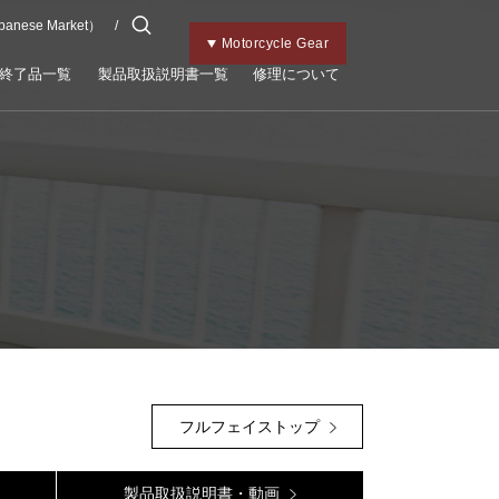
apanese Market）
チャイルドメット
Kabutoトップ
Bicycle Gear
Motorcycle Gear
終了品一覧
製品取扱説明書一覧
修理について
フルフェイストップ
製品取扱説明書・動画