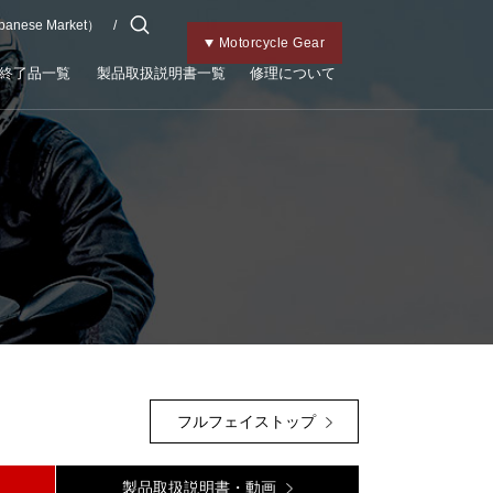
apanese Market）
チャイルドメット
Kabutoトップ
Bicycle Gear
Motorcycle Gear
終了品一覧
製品取扱説明書一覧
修理について
フルフェイストップ
製品取扱説明書・動画