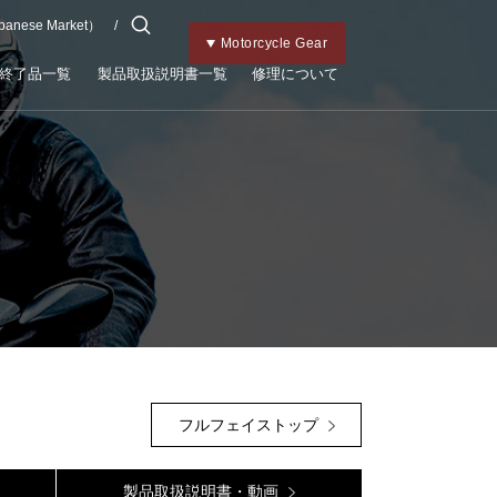
apanese Market）
チャイルドメット
Kabutoトップ
Bicycle Gear
Motorcycle Gear
終了品一覧
製品取扱説明書一覧
修理について
フルフェイストップ
製品取扱説明書・動画