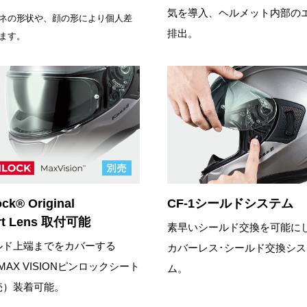
気を導入、ヘルメット内部の
ネの形状や、顔の形により個人差
排出。
ます。
ock® Original
CF-1シールドシステム
ert Lens 取付可能
素早いシールド交換を可能に
ルド上端までをカバーする
カバーレス･シールド交換シス
%MAX VISIONピンロックシート
ム。
売）装着可能。