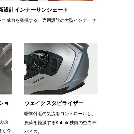
新設計インナーサンシェード
ンで威力を発揮する、専用設計の大型インナーサ
ショ
ウェイクスタビライザー
帽体付近の気流をコントロールし、
カ所
負荷を軽減するKabuto独自の空力デ
良く冷
バイス。