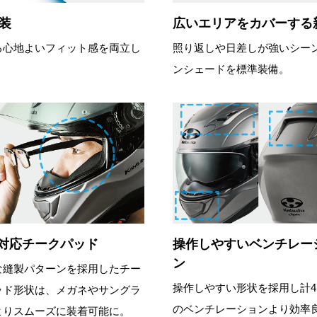
装
広いエリアをカバーする
る心地よいフィット感を両立し
照り返しや日差しが強いシー
ンシェードを標準装備。
対応チークパッド
操作しやすいベンチレー
ン
な縫製パターンを採用したチー
操作しやすい形状を採用し計4
ッド形状は、メガネやサングラ
のベンチレーションより効率
よりスムーズに装着可能に。