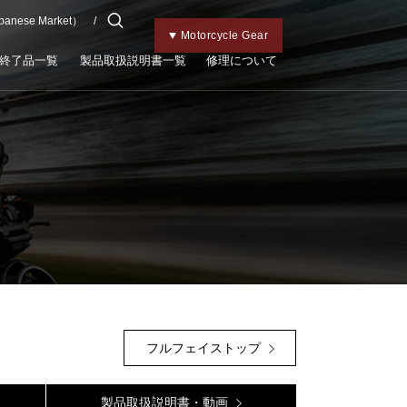
apanese Market）
チャイルドメット
Kabutoトップ
Bicycle Gear
Motorcycle Gear
終了品一覧
製品取扱説明書一覧
修理について
フルフェイストップ
製品取扱説明書・動画