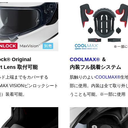
ock® Original
COOLMAX®
＆
ert Lens 取付可能
内装フル脱着システム
ルド上端までをカバーする
肌触りのよい
COOLMAX®
生
%MAX VISIONピンロックシート
部に使用。内装は全て取り外
売）装着可能。
うことも可能。※一部に使用