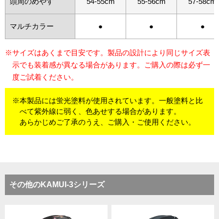
頭周のめやす
54-55cm
55-56cm
57-58cm
マルチカラー
●
●
●
※サイズはあくまで目安です。製品の設計により同じサイズ表
示でも装着感が異なる場合があります。ご購入の際は必ず一
度ご試着ください。
※本製品には蛍光塗料が使用されています。一般塗料と比
べて紫外線に弱く、色あせする場合があります。
あらかじめご了承のうえ、ご購入・ご使用ください。
その他のKAMUI-3シリーズ