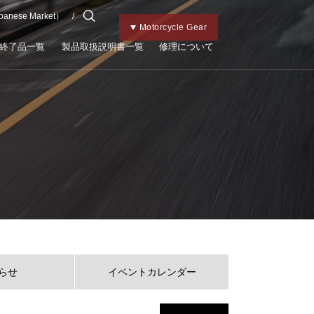
apanese Market）
チャイルドメット
Kabutoトップ
Bicycle Gear
Motorcycle Gear
終了品一覧
製品取扱説明書一覧
修理について
らせ
イベントカレンダー