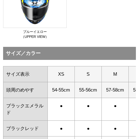
ブルーイエロー
（UPPER VIEW）
サイズ／カラー
サイズ表示
XS
S
M
頭周のめやす
54-55cm
55-56cm
57-58cm
59
ブラックエメラル
●
●
●
ド
ブラックレッド
●
●
●